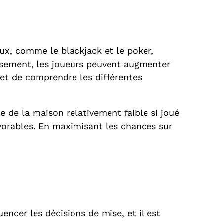
eux, comme le blackjack et le poker,
eusement, les joueurs peuvent augmenter
u et de comprendre les différentes
e de la maison relativement faible si joué
avorables. En maximisant les chances sur
ncer les décisions de mise, et il est