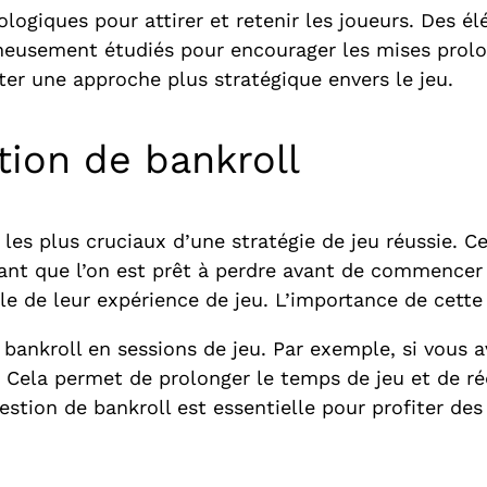
logiques pour attirer et retenir les joueurs. Des élé
neusement étudiés pour encourager les mises prolo
pter une approche plus stratégique envers le jeu.
tion de bankroll
 les plus cruciaux d’une stratégie de jeu réussie. C
ant que l’on est prêt à perdre avant de commencer à
ôle de leur expérience de jeu. L’importance de cett
a bankroll en sessions de jeu. Par exemple, si vous
. Cela permet de prolonger le temps de jeu et de ré
stion de bankroll est essentielle pour profiter des