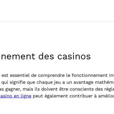
nnement des casinos
il est essentiel de comprendre le fonctionnement i
e qui signifie que chaque jeu a un avantage mathém
s gagner, mais ils doivent être conscients des règl
casino en ligne
peut également contribuer à améliore