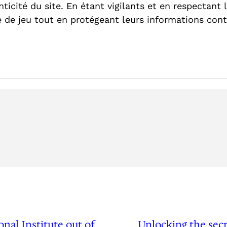
nticité du site. En étant vigilants et en respectant
e de jeu tout en protégeant leurs informations cont
nal Institute out of
Unlocking the secr