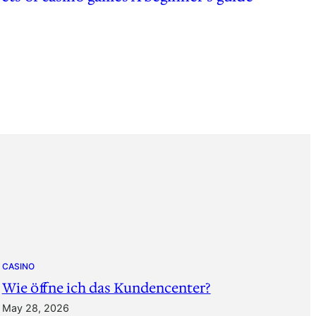
CASINO
‎Wie öffne ich das Kundencenter?
May 28, 2026