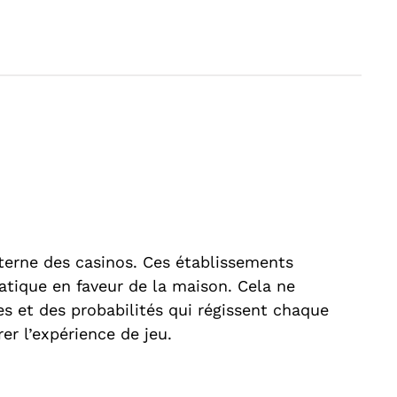
nterne des casinos. Ces établissements
atique en faveur de la maison. Cela ne
es et des probabilités qui régissent chaque
r l’expérience de jeu.