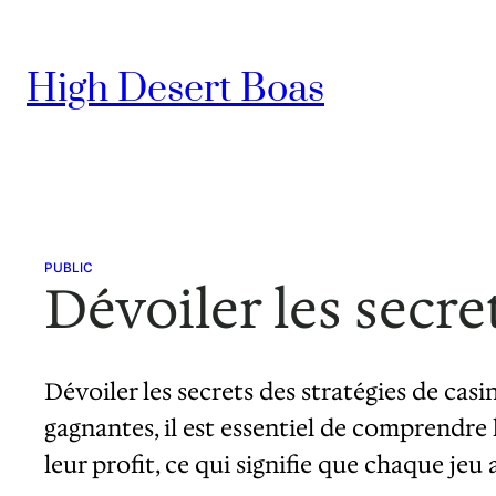
Skip
to
High Desert Boas
content
PUBLIC
Dévoiler les secre
Dévoiler les secrets des stratégies de ca
gagnantes, il est essentiel de comprendr
leur profit, ce qui signifie que chaque j