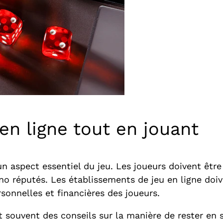
 en ligne tout en jouant
 un aspect essentiel du jeu. Les joueurs doivent êt
sino réputés. Les établissements de jeu en ligne doi
sonnelles et financières des joueurs.
 souvent des conseils sur la manière de rester en s