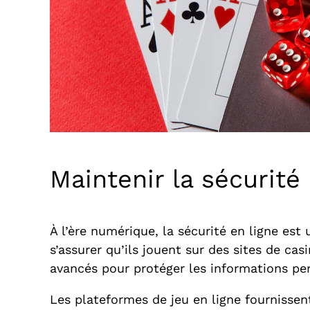
Maintenir la sécurité
À l’ère numérique, la sécurité en ligne est
s’assurer qu’ils jouent sur des sites de ca
avancés pour protéger les informations per
Les plateformes de jeu en ligne fournissent