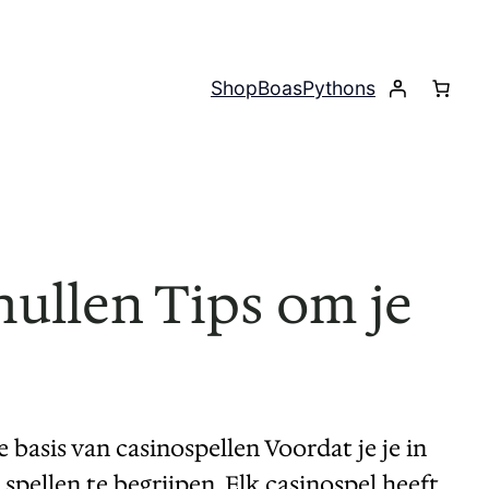
Shop
Boas
Pythons
ullen Tips om je
basis van casinospellen Voordat je je in
 spellen te begrijpen. Elk casinospel heeft