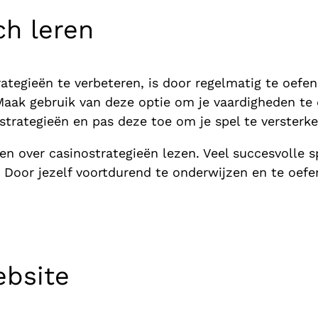
ch leren
tegieën te verbeteren, is door regelmatig te oefene
 Maak gebruik van deze optie om je vaardigheden te 
 strategieën en pas deze toe om je spel te versterke
n over casinostrategieën lezen. Veel succesvolle s
. Door jezelf voortdurend te onderwijzen en te oefe
ebsite