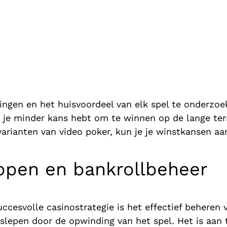
lingen en het huisvoordeel van elk spel te onderz
 je minder kans hebt om te winnen op de lange term
arianten van video poker, kun je je winstkansen aan
pen en bankrollbeheer
esvolle casinostrategie is het effectief beheren va
eeslepen door de opwinding van het spel. Het is aan