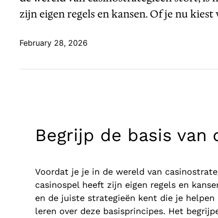
zijn eigen regels en kansen. Of je nu kies
February 28, 2026
Begrijp de basis van 
Voordat je je in de wereld van casinostrate
casinospel heeft zijn eigen regels en kanse
en de juiste strategieën kent die je helpe
leren over deze basisprincipes. Het begrij