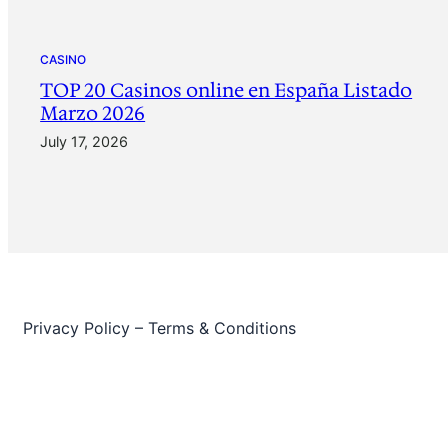
CASINO
TOP 20 Casinos online en España Listado
Marzo 2026
July 17, 2026
Privacy Policy – Terms & Conditions