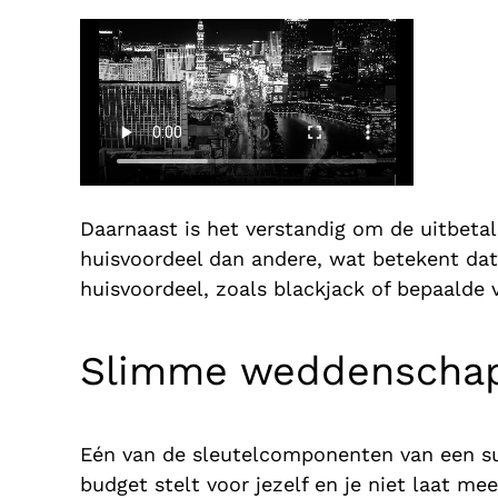
Daarnaast is het verstandig om de uitbeta
huisvoordeel dan andere, wat betekent dat
huisvoordeel, zoals blackjack of bepaalde v
Slimme weddenschap
Eén van de sleutelcomponenten van een succ
budget stelt voor jezelf en je niet laat m