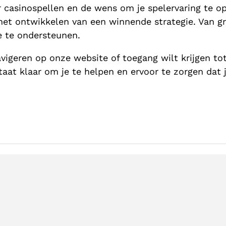
or casinospellen en de wens om je spelervaring te 
 het ontwikkelen van een winnende strategie. Van g
je te ondersteunen.
avigeren op onze website of toegang wilt krijgen to
at klaar om je te helpen en ervoor te zorgen dat j