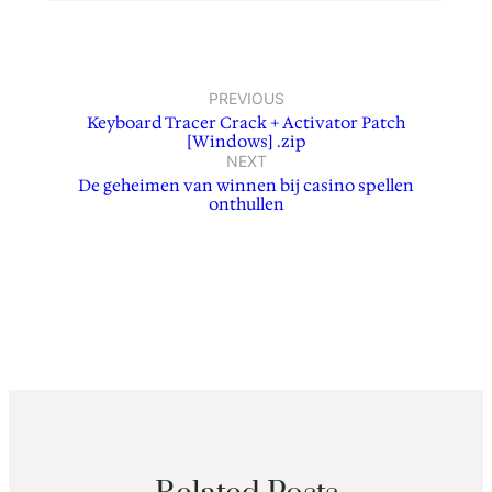
PREVIOUS
Keyboard Tracer Crack + Activator Patch
[Windows] .zip
NEXT
De geheimen van winnen bij casino spellen
onthullen