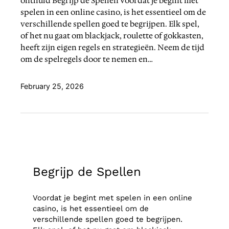
onthuld Begrijp de Spellen Voordat je begint met
spelen in een online casino, is het essentieel om de
verschillende spellen goed te begrijpen. Elk spel,
of het nu gaat om blackjack, roulette of gokkasten,
heeft zijn eigen regels en strategieën. Neem de tijd
om de spelregels door te nemen en…
February 25, 2026
Begrijp de Spellen
Voordat je begint met spelen in een online
casino, is het essentieel om de
verschillende spellen goed te begrijpen.