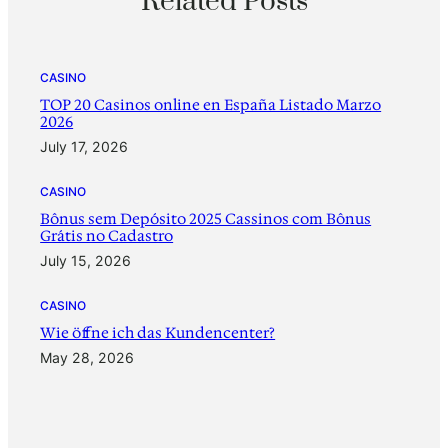
Related Posts
CASINO
TOP 20 Casinos online en España Listado Marzo
2026
July 17, 2026
CASINO
Bônus sem Depósito 2025 Cassinos com Bônus
Grátis no Cadastro
July 15, 2026
CASINO
‎Wie öffne ich das Kundencenter?
May 28, 2026