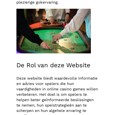
plezierige gokervaring.
De Rol van deze Website
Deze website biedt waardevolle informatie
en advies voor spelers die hun
vaardigheden in online casino games willen
verbeteren. Het doel is om spelers te
helpen beter geïnformeerde beslissingen
te nemen, hun spelstrategieën aan te
scherpen en hun algehele ervaring te