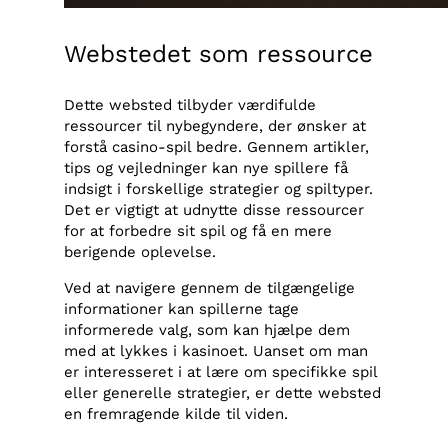
Webstedet som ressource
Dette websted tilbyder værdifulde
ressourcer til nybegyndere, der ønsker at
forstå casino-spil bedre. Gennem artikler,
tips og vejledninger kan nye spillere få
indsigt i forskellige strategier og spiltyper.
Det er vigtigt at udnytte disse ressourcer
for at forbedre sit spil og få en mere
berigende oplevelse.
Ved at navigere gennem de tilgængelige
informationer kan spillerne tage
informerede valg, som kan hjælpe dem
med at lykkes i kasinoet. Uanset om man
er interesseret i at lære om specifikke spil
eller generelle strategier, er dette websted
en fremragende kilde til viden.