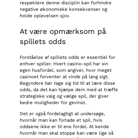
respektere denne disciplin kan forhindre
negative økonomiske konsekvenser og
holde oplevelsen sjov.
At være opmærksom på
spillets odds
Forståelse af spillets odds er essentiel for
enhver spiller. Hvert casino-spil har sin
egen husfordel, som angiver, hvor meget
casinoet forventer at vinde på lang sigt.
Begyndere bør tage sig tid til at lære disse
odds, da det kan hjælpe dem med at træffe
strategiske valg og vælge spil, der giver
bedre muligheder for gevinst.
Det er også fordelagtigt at undersøge,
hvornår man kan forlade et spil, hvis
oddsene ikke er til ens fordel. At kende
hvornår man skal stoppe kan være lige så