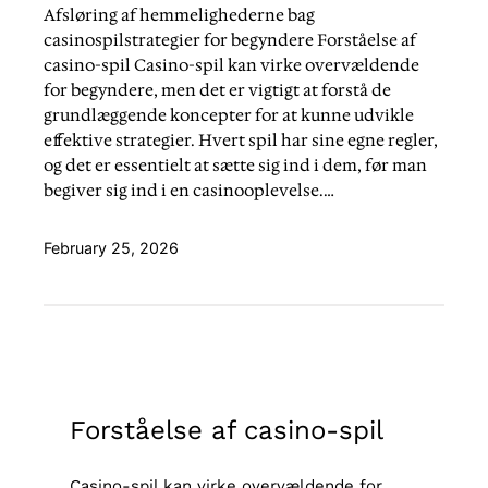
Afsløring af hemmelighederne bag
casinospilstrategier for begyndere Forståelse af
casino-spil Casino-spil kan virke overvældende
for begyndere, men det er vigtigt at forstå de
grundlæggende koncepter for at kunne udvikle
effektive strategier. Hvert spil har sine egne regler,
og det er essentielt at sætte sig ind i dem, før man
begiver sig ind i en casinooplevelse.…
February 25, 2026
Forståelse af casino-spil
Casino-spil kan virke overvældende for