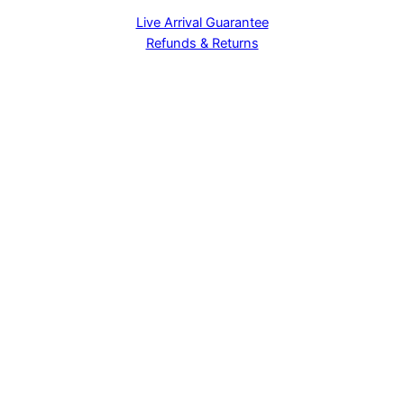
Live Arrival Guarantee
Refunds & Returns