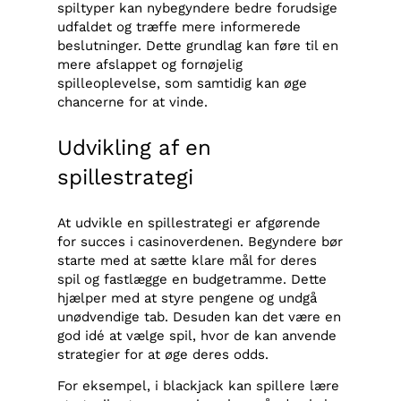
spiltyper kan nybegyndere bedre forudsige
udfaldet og træffe mere informerede
beslutninger. Dette grundlag kan føre til en
mere afslappet og fornøjelig
spilleoplevelse, som samtidig kan øge
chancerne for at vinde.
Udvikling af en
spillestrategi
At udvikle en spillestrategi er afgørende
for succes i casinoverdenen. Begyndere bør
starte med at sætte klare mål for deres
spil og fastlægge en budgetramme. Dette
hjælper med at styre pengene og undgå
unødvendige tab. Desuden kan det være en
god idé at vælge spil, hvor de kan anvende
strategier for at øge deres odds.
For eksempel, i blackjack kan spillere lære