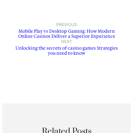
PREVIOUS
Mobile Play vs Desktop Gaming: How Modern
Online Casinos Deliver a Superior Experience
NEXT
Unlocking the secrets of casino games Strategies
you need to know
Related Posts