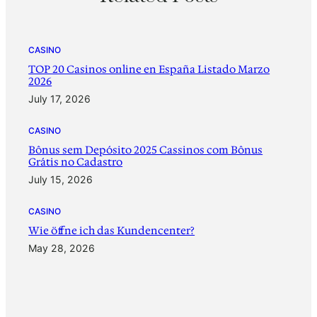
CASINO
TOP 20 Casinos online en España Listado Marzo
2026
July 17, 2026
CASINO
Bônus sem Depósito 2025 Cassinos com Bônus
Grátis no Cadastro
July 15, 2026
CASINO
‎Wie öffne ich das Kundencenter?
May 28, 2026