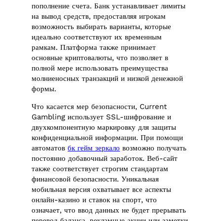
пополнение счета. Банк устанавливает лимиты
на вывод средств, предоставляя игрокам
возможность выбирать варианты, которые
идеально соответствуют их временным
рамкам. Платформа также принимает
основные криптовалюты, что позволяет в
полной мере использовать преимущества
молниеносных транзакций и низкой денежной
формы.
Что касается мер безопасности, Current
Gambling использует SSL-шифрование и
двухкомпонентную маркировку для защиты
конфиденциальной информации. При помощи
автоматов
бк гейм зеркало
возможно получать
постоянно добавочный заработок. Веб-сайт
также соответствует строгим стандартам
финансовой безопасности. Уникальная
мобильная версия охватывает все аспекты
онлайн-казино и ставок на спорт, что
означает, что ввод данных не будет прерывать
перевод баланса, рекламные акции или заметки