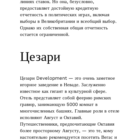
линиях ставок. Но она, безусловно,
предоставляет достойную кредитную
отчетность в политических играх, включая
выборы в Великобритании и всеобщий выбор.
Однако их собственная общая отчетность
остается ограниченной.
Цезари
Цезари Development — это очень заметное
игорное заведение в Неваде. Заслуженно
известное как гигант в культурной сфере.
Отель представляет собой феерию римских
гравюр, занимающую 5000 комнат в
многочисленных башнях. Главные роли в отеле
исполняют Август и Октавий.
Путешественники, предпочитающие Октавия
более просторному Августу, — это те, кому
настоятельно рекомендуется посетить Вегас и