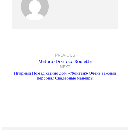
PREVIOUS
Metodo Di Gioco Roulette
NEXT
Игорный Номад казино дом «Фонтан» Очень важный
персонал Свадебные маневры