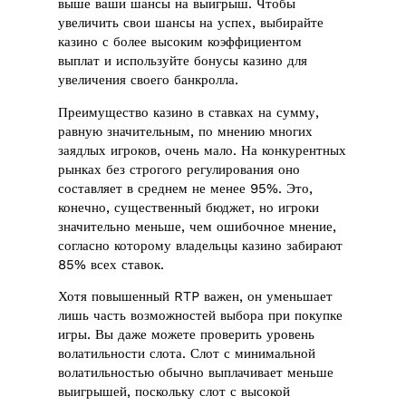
выше ваши шансы на выигрыш. Чтобы
увеличить свои шансы на успех, выбирайте
казино с более высоким коэффициентом
выплат и используйте бонусы казино для
увеличения своего банкролла.
Преимущество казино в ставках на сумму,
равную значительным, по мнению многих
заядлых игроков, очень мало. На конкурентных
рынках без строгого регулирования оно
составляет в среднем не менее 95%. Это,
конечно, существенный бюджет, но игроки
значительно меньше, чем ошибочное мнение,
согласно которому владельцы казино забирают
85% всех ставок.
Хотя повышенный RTP важен, он уменьшает
лишь часть возможностей выбора при покупке
игры. Вы даже можете проверить уровень
волатильности слота. Слот с минимальной
волатильностью обычно выплачивает меньше
выигрышей, поскольку слот с высокой