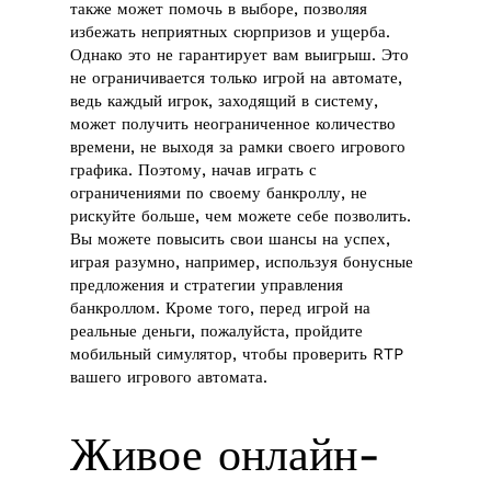
также может помочь в выборе, позволяя
избежать неприятных сюрпризов и ущерба.
Однако это не гарантирует вам выигрыш. Это
не ограничивается только игрой на автомате,
ведь каждый игрок, заходящий в систему,
может получить неограниченное количество
времени, не выходя за рамки своего игрового
графика. Поэтому, начав играть с
ограничениями по своему банкроллу, не
рискуйте больше, чем можете себе позволить.
Вы можете повысить свои шансы на успех,
играя разумно, например, используя бонусные
предложения и стратегии управления
банкроллом. Кроме того, перед игрой на
реальные деньги, пожалуйста, пройдите
мобильный симулятор, чтобы проверить RTP
вашего игрового автомата.
Живое онлайн-