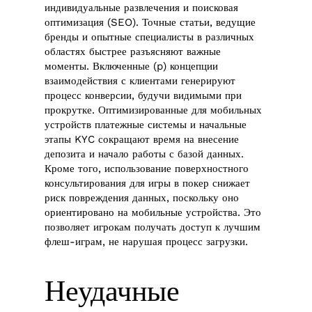
индивидуальные развлечения и поисковая
оптимизация (SEO). Точные статьи, ведущие
бренды и опытные специалисты в различных
областях быстрее разъясняют важные
моменты. Включенные (p) концепции
взаимодействия с клиентами генерируют
процесс конверсии, будучи видимыми при
прокрутке. Оптимизированные для мобильных
устройств платежные системы и начальные
этапы KYC сокращают время на внесение
депозита и начало работы с базой данных.
Кроме того, использование поверхностного
консультирования для игры в покер снижает
риск повреждения данных, поскольку оно
ориентировано на мобильные устройства. Это
позволяет игрокам получать доступ к лучшим
флеш-играм, не нарушая процесс загрузки.
Неудачные