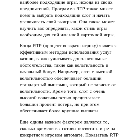
наиболее подходящие игры, исходя из своих
предпочтений. Программа RTP также может
помочь выбрать подходящий слот и начать
увеличивать свой выигрыш. Она также может
научить вас определять, какой стиль игры
необходим для той или иной карточной игры.
Когда RTP (процент возврата игроку) является
эффективным методом использования услуг
казино, важно учитывать дополнительные
обстоятельства, такие как волатильность и
начальный бонус. Например, слот с высокой
волатильностью обеспечивает больший
стандартный выигрыш, который не зависит от
волатильности. Кроме того, слот с очень
высокой волатильностью предполагает
больший процент потерь, но при этом
обеспечивает более крупные выплаты.
Еще одним важным фактором является то,
сколько времени вы готовы посвятить игре на
конкретном игровом автомате. Показатель RTP