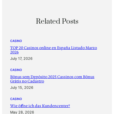
Related Posts
CASINO
TOP 20 Casinos online en España Listado Marzo
2026
July 17, 2026
CASINO
Bônus sem Depósito 2025 Cassinos com Bônus
Grátis no Cadastro
July 15, 2026
CASINO
‎Wie öffne ich das Kundencenter?
May 28, 2026