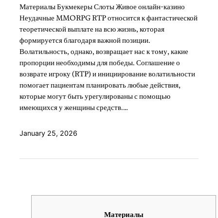
Материалы Букмекеры Слоты Живое онлайн-казино
Неудачные MMORPG RTP относится к фантастической
теоретической выплате на всю жизнь, которая
формируется благодаря важной позиции.
Волатильность, однако, возвращает нас к тому, какие
пропорции необходимы для победы. Соглашение о
возврате игроку (RTP) и инициирование волатильности
помогает пациентам планировать любые действия,
которые могут быть урегулированы с помощью
имеющихся у женщины средств.…
January 25, 2026
Материалы