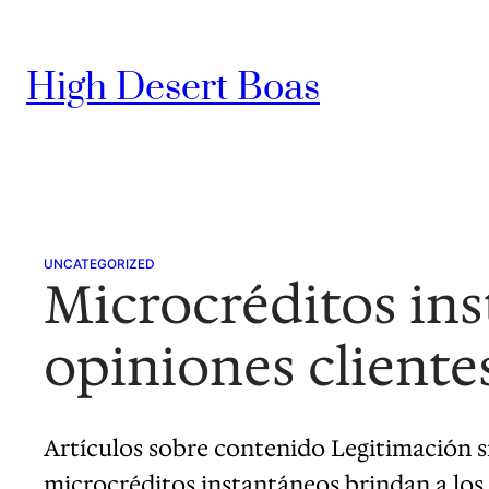
Skip
to
High Desert Boas
content
UNCATEGORIZED
Microcréditos ins
opiniones cliente
Artículos sobre contenido Legitimación s
microcréditos instantáneos brindan a lo