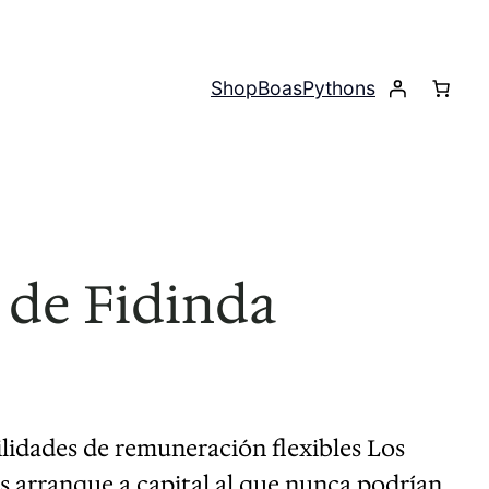
Shop
Boas
Pythons
 de Fidinda
lidades de remuneración flexibles Los
 arranque a capital al que nunca podrían