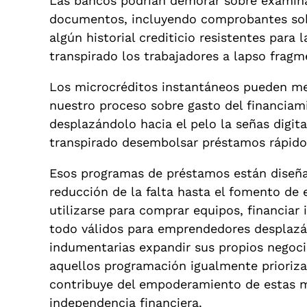
Las bancos podrían demorar sobre examinar 
documentos, incluyendo comprobantes sobr
algún historial crediticio resistentes par
transpirado los trabajadores a lapso fragm
Los microcréditos instantáneos pueden mej
nuestro proceso sobre gasto del financiam
desplazándolo hacia el pelo la señas digit
transpirado desembolsar préstamos rápido y
Esos programas de préstamos están diseñad
reducción de la falta hasta el fomento de 
utilizarse para comprar equipos, financiar 
todo válidos para emprendedores desplazá
indumentarias expandir sus propios negocio
aquellos programación igualmente priorizan
contribuye del empoderamiento de estas m
independencia financiera.