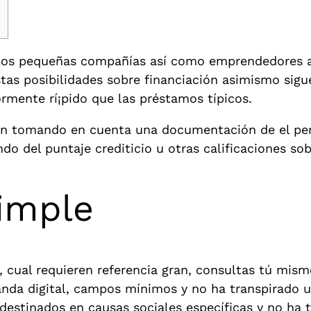
 los pequeñas compañías así­ como emprendedores a
tas posibilidades sobre financiación asimismo sig
mente rí¡pido que las préstamos tí­picos.
n tomando en cuenta una documentación de el pen
o del puntaje crediticio u otras calificaciones sob
simple
 cual requieren referencia gran, consultas tú mismo 
anda digital, campos mínimos y no ha transpirado 
estinados en causas sociales específicas y no ha t