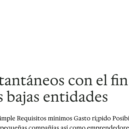
tantáneos con el fin
s bajas entidades
imple Requisitos mínimos Gasto rí¡pido Posibi
s pequeñas compañías así­ como emprendedores