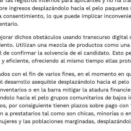
las registros internos para aplicantes y no ha tra
e ingresos desplazándolo hacia el pelo paquetes 
a la consentimiento, lo que puede implicar inconven
entario.
orar dichos obstáculos usando transcurso digital q
iento. Utilizan una mezcla de productos como una v
al de confirmar la solvencia de el candidato. Esto 
 eficiente, ofreciendo al mismo tiempo ellas prote
os con el fin de varios fines, en el momento en q
el desarrollo asequible desplazándolo hacia el pelo
inventarios o en la barra mitigar la atadura financie
ndolo hacia el pelo grupos comunitarios de bajos 
s, por consiguiente tienen plazos sobre pago con f
 a prestatarios tal como son chicas, minorías o en 
ujeres y las poblaciones marginadas, desplazándol