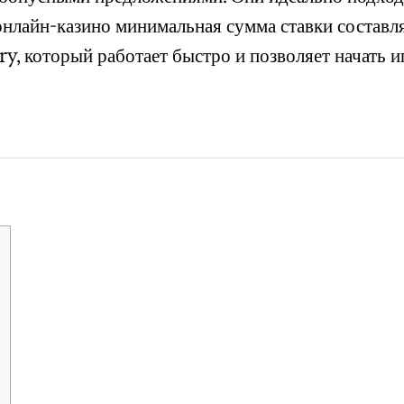
онлайн-казино минимальная сумма ставки составл
ry, который работает быстро и позволяет начать 