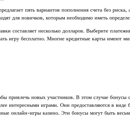
едлагает пять вариантов пополнения счета без риска, 
дят для новичков, которым необходимо иметь определе
авки составляет несколько долларов. Выберите платежн
чать игру бесплатно.
Многие кредитные карты имеют мин
обы привлечь новых участников. В этом случае бонусы 
олее интересными играми. Они предоставляются в виде 
чные онлайн-игры казино. Эти бонусы могут быть весьм