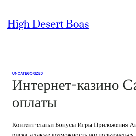
Skip
to
High Desert Boas
content
UNCATEGORIZED
Интернет-казино Ca
оплаты
Контент-статьи Бонусы Игры Приложения Авт
риска, а также возможность воспользоватьс