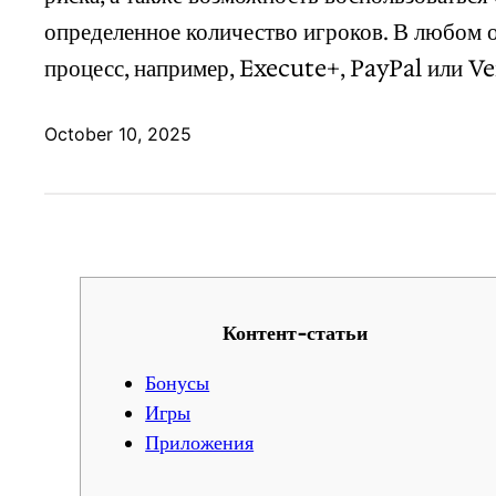
определенное количество игроков. В любом 
процесс, например, Execute+, PayPal или Ve
October 10, 2025
Контент-статьи
Бонусы
Игры
Приложения