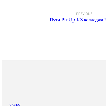
PREVIOUS
Пути PinUp KZ колледжа 
CASINO