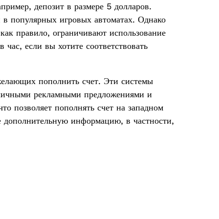
пример, депозит в размере 5 долларов.
 в популярных игровых автоматах. Однако
 как правило, ограничивают использование
 час, если вы хотите соответствовать
 желающих пополнить счет. Эти системы
азличными рекламными предложениями и
то позволяет пополнять счет на западном
те дополнительную информацию, в частности,