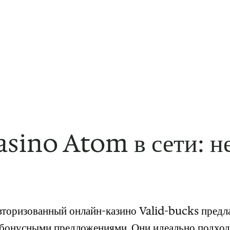
sino Atom в сети: н
оризованный онлайн-казино Valid-bucks предлаг
я бонусными предложениями. Они идеально подход