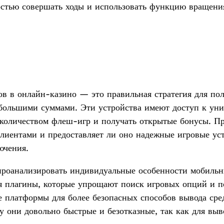
остью совершать ходы и использовать функцию вращени
ров в онлайн-казино — это правильная стратегия для п
я большими суммами. Эти устройства имеют доступ к у
количеством флеш-игр и получать открытые бонусы. Пре
клиентами и предоставляет ли оно надежные игровые уст
ючения.
т проанализировать индивидуальные особенности мобил
ля плагины, которые упрощают поиск игровых опций и п
е платформы для более безопасных способов вывода сре
у они довольно быстрые и безотказные, так как для выв