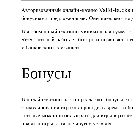
Авторизованный онлайн-казино Valid-bucks пр
бонусными предложениями. Они идеально подхо
В любом онлайн-казино минимальная сумма ст
Very, который работает быстро и позволяет на
у банковского служащего.
Бонусы
В онлайн-казино часто предлагают бонусы, чт
стимулирования игроков проводить время за б
которые можно использовать для игры в разли
правила игры, а также другие условия.