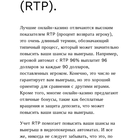
(RTP).
Лучшие онлайн-казино отличаются высоким
показателем RTP (процент возврата игроку),
это очень длинный термин, обозначающий
типичный процесс, который может значительно
повысить ваши шансы на выигрыш. Например,
игровой автомат с RTP 96% выплатит 96
долларов за каждые 90 долларов,
поставленных игроком. Конечно, это число не
гарантирует вам выигрыш, но это хороший
ориентир для сравнения с другими играми.
Кроме того, многие онлайн-казино предлагают
отличные бонусы, такие как бесплатные
вращения и защита депозита, что может
повысить ваши шансы на выигрыш.
Учет RTP помогает повысить ваши шансы на
выигрыш в видеопокерных автоматах. И все
же, никогда не следует забывать, что это, по