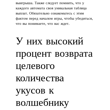
выигрыша. Также следует помнить, что у
каждого автомата своя уникальная таблица
выплат. Обязательно ознакомьтесь с этим
фактом перед началом игры, чтобы убедиться,
что вы понимаете, что вас ждет.
У них высокий
процент возврата
целевого
количества
укусов к
волшебнику