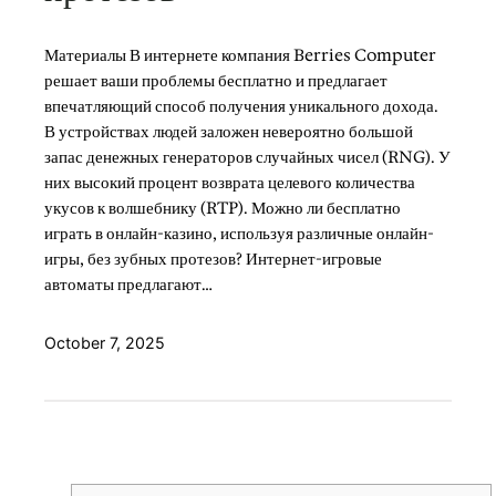
Материалы В интернете компания Berries Computer
решает ваши проблемы бесплатно и предлагает
впечатляющий способ получения уникального дохода.
В устройствах людей заложен невероятно большой
запас денежных генераторов случайных чисел (RNG). У
них высокий процент возврата целевого количества
укусов к волшебнику (RTP). Можно ли бесплатно
играть в онлайн-казино, используя различные онлайн-
игры, без зубных протезов? Интернет-игровые
автоматы предлагают…
October 7, 2025