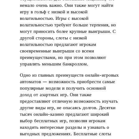
немало очень важно. Они также могут найти
игру в гольф с низкой и высокой
волатильностью. Игры с высокой
волатильностью требуют больше терпения, но
могут приносить более крупные выигрыши. С
другой стороны, слоты с низкой
волатильностью предлагают игрокам
своевременные выигрыши со всеми
преимуществами, но при этом позволяют
управлять меньшим банкроллом.
Одно из главных преимуществ онлайн-игровых
автоматов — возможность приобрести самые
популярные модели и получить основной
доход от азартных игр. Они также
предоставляют отличную возможность изучать
другие виды игр, не опасаясь долгов. Десятки
тысяч онлайн-казино предлагают широкий
выбор бесплатных игр, позволяя игрокам
находить интересные разделы и узнавать о
выгодных предложениях. Бесплатные слоты