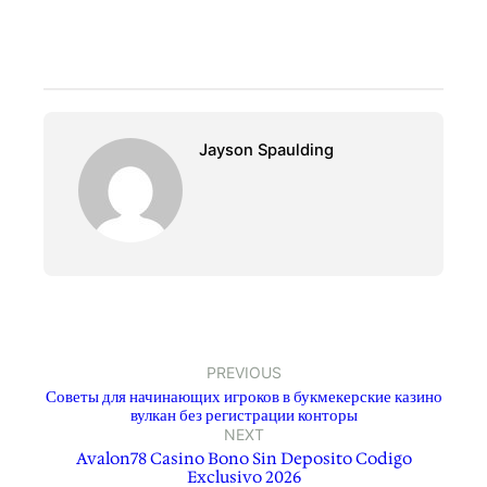
Jayson Spaulding
PREVIOUS
Советы для начинающих игроков в букмекерские казино
вулкан без регистрации конторы
NEXT
Avalon78 Casino Bono Sin Deposito Codigo
Exclusivo 2026