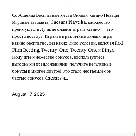
Сообщения Бесплатные места Онлайн-казино Невады
Игровые автоматы Caesars Playtika: множество
преимуществ Лучшие онлайн-игры в казино — это
просто восторг! Играйте в различные онлайн-игры
казино бесплатно, без каких-либо условий, включая Roll
Film Betting, Twenty-One, Twenty-One и Bingo.
Получите множество бонусов, воспользуйтесь
выгодными предложениями, получите регулярные
бонусы и многое другое! Это стало неотъемлемой
частью бонусов Caesars и…
August 17, 2025