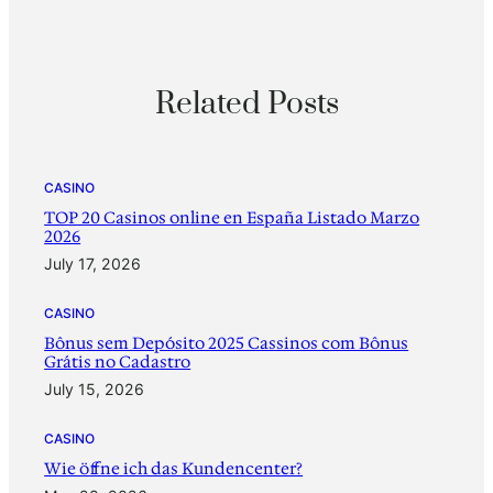
Related Posts
CASINO
TOP 20 Casinos online en España Listado Marzo
2026
July 17, 2026
CASINO
Bônus sem Depósito 2025 Cassinos com Bônus
Grátis no Cadastro
July 15, 2026
CASINO
‎Wie öffne ich das Kundencenter?