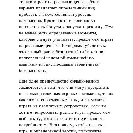
те, кто играет на реальные деньги. Этот
вариант предлагает определенный вид
прибыли, а также солидный уровень
накопления. Кроме того, игроки могут
использовать бонусы и запускать рекламу. Тем
не менее, есть определенные моменты,
которые следует учитывать, прежде чем играть
на реальные деньги. Во-первых, убедитесь,
что вы выбираете безопасный сайт казино,
проверенный надежной компанией по
азартным играм. Продавцы гарантируют
безопасность.
Еще одно преимущество онлайн-казино
заключается в том, что они могут предлагать
несколько различных игровых автоматов, таких
как слоты, современные игры, и вы можете
играть на бесплатных устройствах. Если вы
хотите попробовать разные игры, прежде чем
выбрать ту, которая соответствует вашим
потребностям. В основном, чтобы играть в
игры в определенной версии, подключите