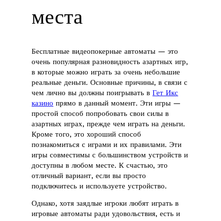
места
Бесплатные видеопокерные автоматы — это
очень популярная разновидность азартных игр,
в которые можно играть за очень небольшие
реальные деньги. Основные причины, в связи с
чем лично вы должны поигрывать в
Гет Икс
казино
прямо в данный момент. Эти игры —
простой способ попробовать свои силы в
азартных играх, прежде чем играть на деньги.
Кроме того, это хороший способ
познакомиться с играми и их правилами. Эти
игры совместимы с большинством устройств и
доступны в любом месте. К счастью, это
отличный вариант, если вы просто
подключитесь и используете устройство.
Однако, хотя заядлые игроки любят играть в
игровые автоматы ради удовольствия, есть и