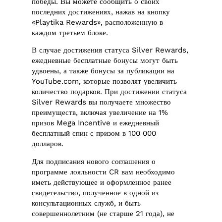
победы. Вы можете сообщить о своих
последних достижениях, нажав на кнопку
«Playtika Rewards», расположенную в
каждом третьем блоке.
В случае достижения статуса Silver Rewards,
ежедневные бесплатные бонусы могут быть
удвоены, а также бонусы за публикации на
YouTube.com, которые позволят увеличить
количество подарков. При достижении статуса
Silver Rewards вы получаете множество
преимуществ, включая увеличение на 1%
призов Mega Incentive и ежедневный
бесплатный спин с призом в 100 000
долларов.
Для подписания нового соглашения о
программе лояльности CR вам необходимо
иметь действующее и оформленное ранее
свидетельство, полученное в одной из
консультационных служб, и быть
совершеннолетним (не старше 21 года), не