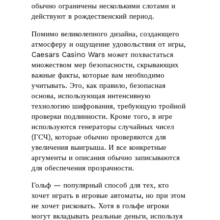
обычно ограничены несколькими слотами и
действуют в рождественский период.
Помимо великолепного дизайна, создающего
атмосферу и ощущение удовольствия от игры,
Caesars Casino Wars может похвастаться
множеством мер безопасности, скрывающих
важные факты, которые вам необходимо
учитывать. Это, как правило, безопасная
основа, использующая интенсивную
технологию шифрования, требующую тройной
проверки подлинности. Кроме того, в игре
используются генераторы случайных чисел
(ГСЧ), которые обычно проверяются для
увеличения выигрыша. И все конкретные
аргументы и описания обычно записываются
для обеспечения прозрачности.
Гольф — популярный способ для тех, кто
хочет играть в игровые автоматы, но при этом
не хочет рисковать. Хотя в гольфе игроки
могут вкладывать реальные деньги, используя