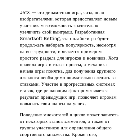
JetX — это динамичная игра, созданная
изобретателями, которая предоставляет новым
участникам возможность значительно
увеличить свой выигрыш. Разработанная
Smartsoft Betting, эта онлайн-игра будет
продолжать набирать популярность, несмотря
на все трудности, и является примером
простого раздела для игроков и новичков. Хотя
правила игры в гольф просты, а механика
начала игры понятна, для получения крупного
джекпота необходимо внимательно следить за
ставками. Участие в прогрессивных системах
ставок, где решающим фактором является
результат предыдущих игр, позволяет игрокам
повысить свои шансы на успех.
Поведение множителей в цикле может зависеть
от некоторых этапов элементов, а также от
группы участников для определения общего
спортивного множества. Кроме того,