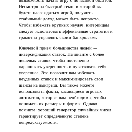
возможность начать игру с почасовой оплатой.
Несмотря на быстрый темп, в которой вы
будете наслаждаться игрой, получить
стабильный доход может быть непросто.
Чтобы избежать крупных неудач, нигерийцам
следует использовать эффективные стратегии и
грамотно управлять своим банкроллом.
Ключевой прием большинства людей —
диверсификация ставок. Начинайте с более
дешевых ставок, чтобы постепенно
наращивать уверенность и чувствовать себя
увереннее. Это позволит вам избежать
неудачных ставок и максимизировать свои
шансы на выигрыш. Вы также можете
использовать факты, касающиеся игровых
автоматов, которые вам необходимы, чтобы
понимать их размеры и формы. Однако
помните: хороший генератор случайных чисел
гарантирует определенную степень
непредсказуемости.