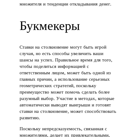
множителя и тенденции откладывания денег.
Букмекеры
Ставки на столкновение могут быть игрой
случая, но есть способы увеличить ваши
шансы на успех. Правильное время для того,
чтобы поделиться информацией с
ответственным лицом, может быть одной из
главных причин, а использование серьезных
геометрических стратегий, поскольку
преимущество может помочь сделать более
разумный выбор. Участие в методах, которые
автоматически выводят выигрыши и готовят
ставки на столкновение, может способствовать
развитию.
Поскольку непредсказуемость, связанная с
множителями, делает их привлекательными,