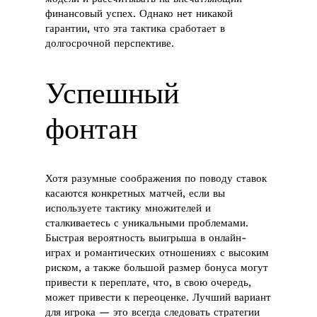
финансовый успех. Однако нет никакой
гарантии, что эта тактика сработает в
долгосрочной перспективе.
Успешный
фонтан
Хотя разумные соображения по поводу ставок
касаются конкретных матчей, если вы
используете тактику множителей и
сталкиваетесь с уникальными проблемами.
Быстрая вероятность выигрыша в онлайн-
играх и романтических отношениях с высоким
риском, а также большой размер бонуса могут
привести к переплате, что, в свою очередь,
может привести к переоценке. Лучший вариант
для игрока — это всегда следовать стратегии