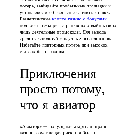
потерь, выбирайте прибыльные площадки и
устанавливайте безопасные лимиты ставок.
Бездепозитные
крипто казино с бонусами
подносят из-за регистрацию во онлайн казино,
лишь деятельные промокоды. Для вывода
средств используйте научные исследования.
Избегайте повторных потерь при высоких
ставках без страховки.
Приключения
просто потому,
что я авиатор
«Авиатор» — популярная азартная игра в
казино, сочетающая риск, прибыль и