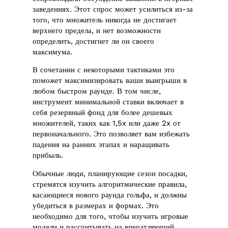
заведениях. Этот спрос может усилиться из-за
того, что множитель никогда не достигает
верхнего предела, и нет возможности
определить, достигнет ли он своего
максимума.
В сочетании с некоторыми тактиками это
поможет максимизировать ваши выигрыши в
любом быстром раунде. В том числе,
инструмент минимальной ставки включает в
себя резервный фонд для более дешевых
множителей, таких как 1,5x или даже 2x от
первоначального. Это позволяет вам избежать
падения на ранних этапах и наращивать
прибыль.
Обычные люди, планирующие сезон посадки,
стремятся изучить алгоритмические правила,
касающиеся нового раунда гольфа, и должны
убедиться в размерах и формах. Это
необходимо для того, чтобы изучить игровые
модели и рассчитывать на впечатляющий