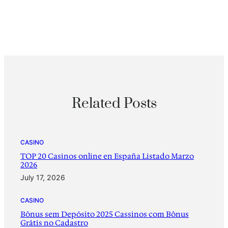
Related Posts
CASINO
TOP 20 Casinos online en España Listado Marzo
2026
July 17, 2026
CASINO
Bônus sem Depósito 2025 Cassinos com Bônus
Grátis no Cadastro