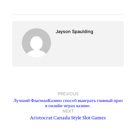
Jayson Spaulding
PREVIOUS
Лучший ФлагманКазино способ выиграть главный приз
в онлайн-играх казино.
NEXT
Aristocrat Canada Style Slot Games