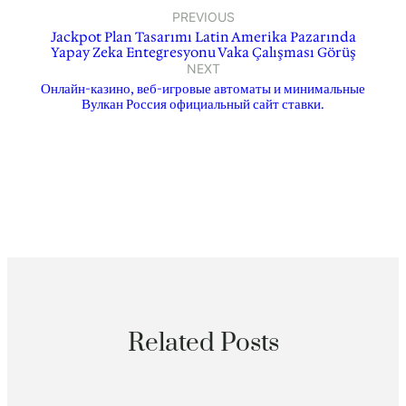
PREVIOUS
Jackpot Plan Tasarımı Latin Amerika Pazarında
Yapay Zeka Entegresyonu Vaka Çalışması Görüş
NEXT
Онлайн-казино, веб-игровые автоматы и минимальные
Вулкан Россия официальный сайт ставки.
Related Posts