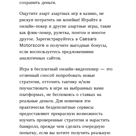
сохранить деньги.
Ощутите азарт азартных игр в казино, не
рискуя потратить ни копейки! Играйте в
онлайн-покер и другие азартные игры, такие
как флик-покер, рулетка, понтон и многое
другое. Зарегистрируйтесь в Caesars
Motorscore и получите выгодные бонусы,
если воспользуетесь предложениями
аналогичных сайтов.
Игра в бесплатный онлайн-видеопокер — это
отличный способ попробовать новые
стратегии, отточить тактику и/или
поучаствовать в игре на выбранных вами
платформах, не беспокоясь о ставках на
реальные деньги. Для новичков эти
практически бездепозитные сервисы
предоставляют прекрасную возможность
изучить проверенные стратегии и нарастить
банкролл, прежде чем сделать очередную
попытку, если вы хотите получить реальную