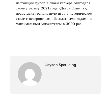
настоящий фурор в своей карьере благодаря
своему релизу 2021 года «Двери Олимпа»,
представив грандиозную игру в историческом
стиле с невероятными бесплатными ходами и
максимальным множителем в 3000 раз.
Jayson Spaulding