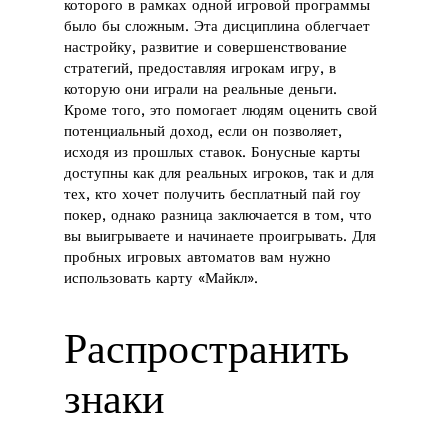
которого в рамках одной игровой программы
было бы сложным. Эта дисциплина облегчает
настройку, развитие и совершенствование
стратегий, предоставляя игрокам игру, в
которую они играли на реальные деньги.
Кроме того, это помогает людям оценить свой
потенциальный доход, если он позволяет,
исходя из прошлых ставок. Бонусные карты
доступны как для реальных игроков, так и для
тех, кто хочет получить бесплатный пай гоу
покер, однако разница заключается в том, что
вы выигрываете и начинаете проигрывать. Для
пробных игровых автоматов вам нужно
использовать карту «Майкл».
Распространить
знаки