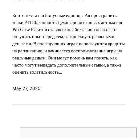
Контент-статьи Бонусные единицы Распространить
знаки РТП Законность Демоверсии игровых автоматов
Pai Gow Poker и ставок в онлайн-казино позволяют
получить опыт перед тем, как рискнуть реальными
деньгами. В последующих играх используются кредиты
на репликацию, и начинается воспроизведение игры на
реальные деньги. Они могут помочь вам понять, как
часто могут выпадать дополнительные ставки, а также
оценить волатильность…
May 27, 2025