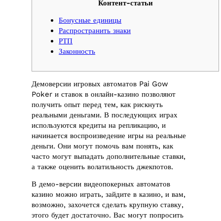
Контент-статьи
Бонусные единицы
Распространить знаки
РТП
Законность
Демоверсии игровых автоматов Pai Gow
Poker и ставок в онлайн-казино позволяют
получить опыт перед тем, как рискнуть
реальными деньгами. В последующих играх
используются кредиты на репликацию, и
начинается воспроизведение игры на реальные
деньги.
Они могут помочь вам понять, как
часто могут выпадать дополнительные ставки,
а также оценить волатильность джекпотов.
В демо-версии видеопокерных автоматов
казино можно играть, зайдите в казино, и вам,
возможно, захочется сделать крупную ставку,
этого будет достаточно. Вас могут попросить