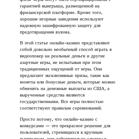
гарантией выигрыша, размещенной на
фрилансерской платформе. Кроме того,
хорошие игорные заведения используют
надежную зашифрованную защиту для
предотвращения взлома.
В этой статье онлайн-казино представляют
собой довольно необычный способ играть в
видеопокер на реальные деньги и другие
азартные игры, не испытывая при этом
традиционных ощущений от игры. Они
предлагают эксклюзивные призы, такие как
монеты или бонусные деньги, которые можно
обменять на денежные выплаты из США, а
вырученные средства являются
государственными. Все игры полностью
соответствуют правилам соревнований.
Просто потому, что онлайн-казино с
конкурсами — это прекрасное решение для
пользователей, стремящихся к крупным
выигрышам, они действительно сложны в