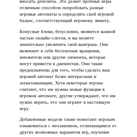
вносить депозиты. Это делает пробные игры
отличным способом попробовать разные
игровые автоматы и определить свой игровой
баланс, соответствующий игровому лимиту.
Бонусные блоки, безусловно, являются важной
частью онлайн-слотов, и вы можете
значительно увеличить свой выигрыш. Они
включают в себя бесплатные вращения,
множители или другие элементы, которые
могут привести к джекпотам. Они также
предназначены для того, чтобы сделать ваш
игровой автомат более интересным и
захватывающим. Хотя некоторые игроки
считают, что им нужны новые функции в
игровом автомате, другие утверждают, что им
нужно верить, что они играют в настоящую
игру.
Добавленные модели также помогают игрокам
ознакомиться с механизмом, отличающимся от
других возможных вариантов игр, изучение