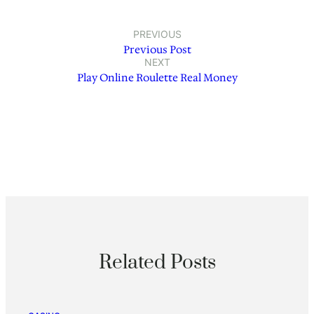
PREVIOUS
Previous Post
NEXT
Play Online Roulette Real Money
Related Posts