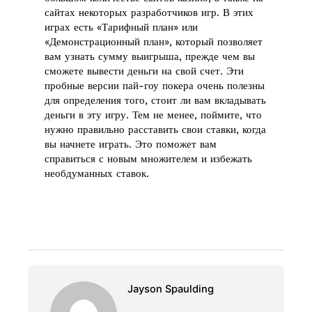
сайтах некоторых разработчиков игр. В этих
играх есть «Тарифный план» или
«Демонстрационный план», который позволяет
вам узнать сумму выигрыша, прежде чем вы
сможете вывести деньги на свой счет. Эти
пробные версии пай-гоу покера очень полезны
для определения того, стоит ли вам вкладывать
деньги в эту игру. Тем не менее, поймите, что
нужно правильно расставить свои ставки, когда
вы начнете играть. Это поможет вам
справиться с новым множителем и избежать
необдуманных ставок.
Jayson Spaulding